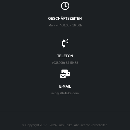
GESCHÄFTSZEITEN
Mo - Fr / 08:30 - 16:30h
TELEFON
(038209) 87 59 38
E-MAIL
info@stb-falke.com
© Copyright 2017 - 2024 Lars Falke. Alle Rechte vorbehalten.